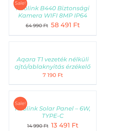
Sale!
Reolink B440 Biztonsági
Nuki okoszárak
Kamera WIFI 8MP IP64
Reolink kamerák
Original
Current
58 491
Ft
64 990
Ft
price
price
Shelly okos
otthon termékek
was:
is:
64
58
990 Ft.
491 Ft.
Aqara T1 vezeték nélküli
ajtó/ablaknyitás érzékelő
7 190
Ft
VÁSÁRLÁSI FELTÉTELEK
Szállítási feltételek
Sale!
Reolink Solar Panel – 6W,
Adatvédelmi tájékoztató
TYPE-C
Általános Szerződési Feltételek
Original
Current
13 491
Ft
Elállási nyilatkozat (kattintásra letöltődik)
14 990
Ft