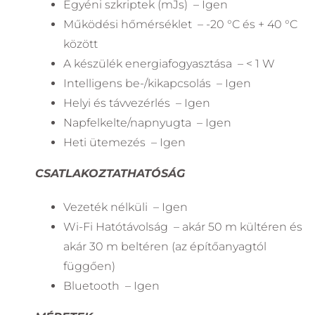
Egyéni szkriptek (mJs) – Igen
Működési hőmérséklet – -20 °C és + 40 °C
között
A készülék energiafogyasztása – < 1 W
Intelligens be-/kikapcsolás – Igen
Helyi és távvezérlés – Igen
Napfelkelte/napnyugta – Igen
Heti ütemezés – Igen
CSATLAKOZTATHATÓSÁG
Vezeték nélküli – Igen
Wi-Fi Hatótávolság – akár 50 m kültéren és
akár 30 m beltéren (az építőanyagtól
függően)
Bluetooth – Igen