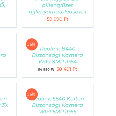
Ő,
billentyűzet
ujjlenyomatolvasóval
59 990
Ft
Sale!
Reolink B440
era
Biztonsági Kamera
WIFI 8MP IP64
Current
Original
Current
58 491
Ft
64 990
Ft
price
price
price
is:
was:
is:
38
64
58
VÁSÁRLÁSI FELTÉTELEK
Sale!
691 Ft.
990 Ft.
491 Ft.
éri
Reolink E540 Kültéri
zállítási feltételek
 3X
Biztonsági Kamera
WIFI 5MP IP65
datvédelmi tájékoztató