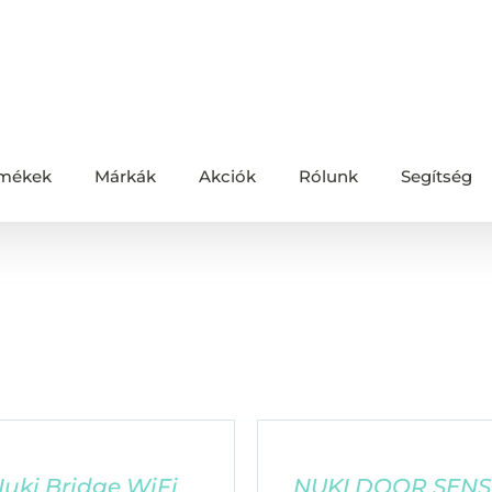
mékek
Márkák
Akciók
Rólunk
Segítség
uki Bridge WiFi
NUKI DOOR SEN