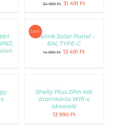
Current
Original
Current
ltalános Szerződési Feltételek
31 491
Ft
34 990
Ft
price
price
price
lállási nyilatkozat (kattintásra letöltődik)
is:
was:
is:
28
34
31
Sale!
791 Ft.
990 Ft.
491 Ft.
téri
Reolink Solar Panel –
IP67,
6W, TYPE-C
ision
Original
Current
13 491
Ft
14 990
Ft
Current
price
price
price
was:
is:
is:
14
13
31
990 Ft.
491 Ft.
491 Ft.
egy
Shelly Plus 2Pm két
igned by
-s
áramkörös Wifi-s
okosrelé
13 990
Ft