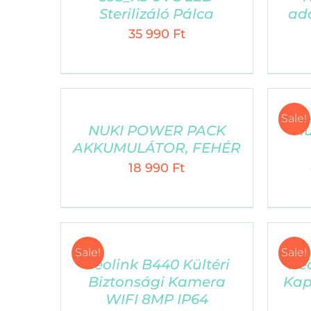
Sterilizáló Pálca
ada
35 990
Ft
Sale!
NUKI POWER PACK
Nu
AKKUMULÁTOR, FEHÉR
18 990
Ft
ELÉRHETŐSÉGÜNK
Sale!
Sale!
Reolink B440 Kültéri
Re
Cím: 1101 Budapest, Albertirsai út 3. (nem
Biztonsági Kamera
Kap
WIFI 8MP IP64
személyes ügyfélszolgálat)