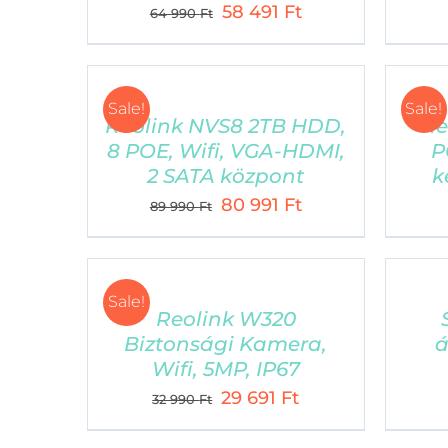
Original
Current
Phone:
Telefon: +36 1 219 0692, 103. mellék
58 491
Ft
64 990
Ft
price
price
Email:
kovetlek@cellect.hu
was:
is:
Web:
kovetlek.hu
64
58
Sale!
Sale!
990 Ft.
491 Ft.
Reolink NVS8 2TB HDD,
Re
8 POE, Wifi, VGA-HDMI,
P
2 SATA központ
k
Original
Current
80 991
Ft
89 990
Ft
price
price
was:
is:
89
80
Sale!
990 Ft.
991 Ft.
Reolink W320
©
2026 CE
Biztonsági Kamera,
á
Wifi, 5MP, IP67
Original
Current
29 691
Ft
32 990
Ft
price
price