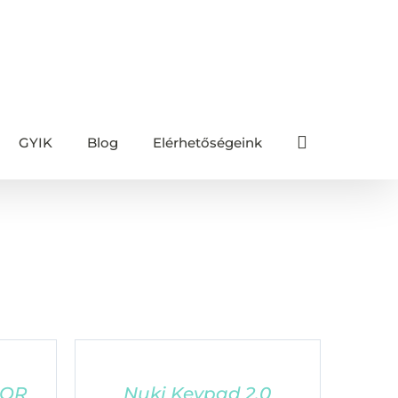
GYIK
Blog
Elérhetőségeink
Főoldal
/
Ellenálló kivitel
SOR
Nuki Keypad 2.0