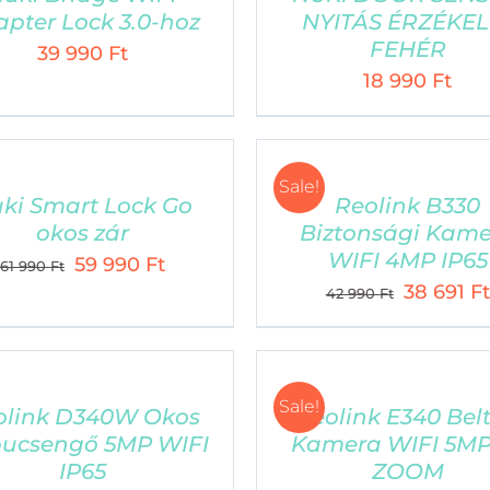
pter Lock 3.0-hoz
NYITÁS ÉRZÉKEL
FEHÉR
39 990
Ft
18 990
Ft
Sale!
ki Smart Lock Go
Reolink B330
okos zár
Biztonsági Kam
WIFI 4MP IP65
Original
Current
59 990
Ft
61 990
Ft
Original
38 691
Ft
price
price
42 990
Ft
price
was:
is:
was:
61
59
42
990 Ft.
990 Ft.
TERMÉKEK
Sale!
990 Ft.
olink D340W Okos
Reolink E340 Belt
Xplora X6 Play gyerek okosóra
S
ucsengő 5MP WIFI
Kamera WIFI 5MP
IP65
ZOOM
Xplora XGO3 gyerek okosóra
A