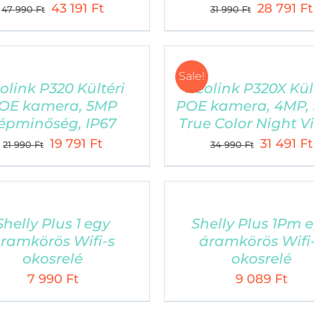
Original
Current
Original
43 191
Ft
28 791
Ft
Á
47 990
Ft
31 990
Ft
Myki 4 gyerek okosóra
price
price
price
E
was:
is:
was:
Nuki okoszárak
47
43
31
Sale!
Reolink kamerák
990 Ft.
191 Ft.
990 Ft.
olink P320 Kültéri
Reolink P320X Kül
OE kamera, 5MP
POE kamera, 4MP, 
Shelly okos
otthon termékek
épminőség, IP67
True Color Night V
Original
Current
Original
19 791
Ft
31 491
Ft
21 990
Ft
34 990
Ft
price
price
price
was:
is:
was:
21
19
34
990 Ft.
791 Ft.
990 Ft.
Shelly Plus 1 egy
Shelly Plus 1Pm 
LLECT HUNGARY KFT. | Minden jog fenntartva | Des
ramkörös Wifi-s
áramkörös Wifi
okosrelé
okosrelé
7 990
Ft
9 089
Ft
Facebook
Email: