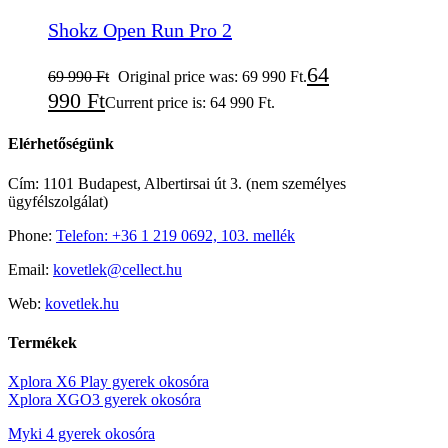
Shokz Open Run Pro 2
64
69 990
Ft
Original price was: 69 990 Ft.
990
Ft
Current price is: 64 990 Ft.
Elérhetőségünk
Cím: 1101 Budapest, Albertirsai út 3. (nem személyes
ügyfélszolgálat)
Phone:
Telefon: +36 1 219 0692, 103. mellék
Email:
kovetlek@cellect.hu
Web:
kovetlek.hu
Termékek
Xplora X6 Play gyerek okosóra
Xplora XGO3 gyerek okosóra
Myki 4 gyerek okosóra