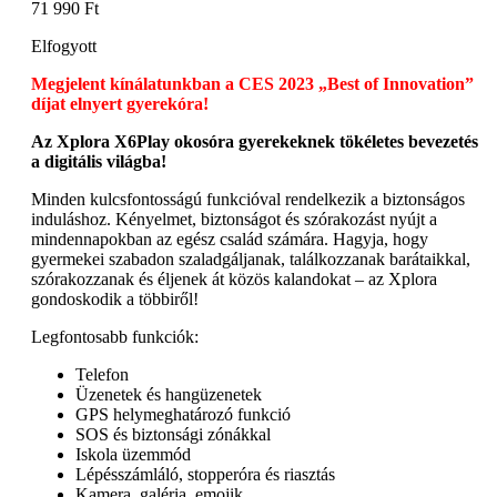
71 990
Ft
Elfogyott
Megjelent kínálatunkban a CES 2023 „Best of Innovation”
díjat elnyert gyerekóra!
Az Xplora X6Play okosóra gyerekeknek tökéletes bevezetés
a digitális világba!
Minden kulcsfontosságú funkcióval rendelkezik a biztonságos
induláshoz. Kényelmet, biztonságot és szórakozást nyújt a
mindennapokban az egész család számára. Hagyja, hogy
gyermekei szabadon szaladgáljanak, találkozzanak barátaikkal,
szórakozzanak és éljenek át közös kalandokat – az Xplora
gondoskodik a többiről!
Legfontosabb funkciók
:
Telefon
Üzenetek és hangüzenetek
GPS helymeghatározó funkció
SOS és biztonsági zónákkal
Iskola üzemmód
Lépésszámláló, stopperóra és riasztás
Kamera, galéria, emojik