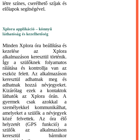
létre színes, cserélhető szíjak és
előlapok segítségével.
Xplora applikáció – könnyű
láthatóság és kezelhetőség
Minden Xplora óra beállítása és
kezelése az Xplora
alkalmazáson keresztül történik.
Így a szülőknek folyamatos
rálátása és kontrollja van az
eszköz felett. Az alkalmazáson
keresztül adhatnak meg és
adhatnak hozzá névjegyeket.
Kizárólag ezek a kontaktok
láthatók az Xplora órán. A
gyermek csak azokkal a
személyekkel kommunikálhat,
amelyeket a szülők a névjegyek
közé felvettek. Az óra élő
helyzetét (GPS funkció) a
szülők az alkalmazáson
keresztül bármikor