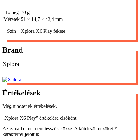
Tömeg
70 g
Méretek
51 × 14,7 × 42,4 mm
Szín
Xplora X6 Play fekete
Brand
Xplora
Értékelések
Még nincsenek értékelések.
„Xplora X6 Play” értékelése elsőként
Az e-mail címet nem tesszük közzé.
A kötelező mezőket
*
karakterrel jelöltük