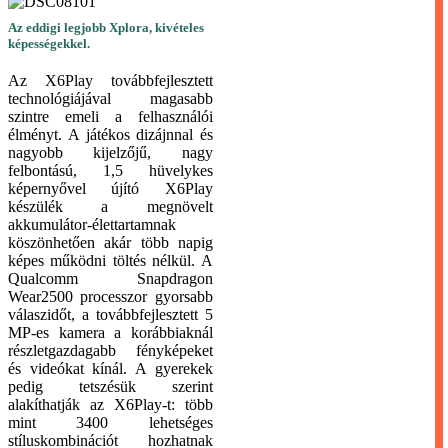
Az eddigi legjobb Xplora, kivételes
képességekkel.
Az X6Play továbbfejlesztett
technológiájával magasabb
szintre emeli a felhasználói
élményt. A játékos dizájnnal és
nagyobb kijelzőjű, nagy
felbontású, 1,5 hüvelykes
képernyővel újító X6Play
készülék a megnövelt
akkumulátor-élettartamnak
köszönhetően akár több napig
képes működni töltés nélkül. A
Qualcomm Snapdragon
Wear2500 processzor gyorsabb
válaszidőt, a továbbfejlesztett 5
MP-es kamera a korábbiaknál
részletgazdagabb fényképeket
és videókat kínál. A gyerekek
pedig tetszésük szerint
alakíthatják az X6Play-t: több
mint 3400 lehetséges
stíluskombinációt hozhatnak