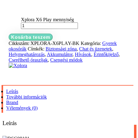
Xplora X6 Play mennyiség
Kosárba teszem
Cikkszám:
XPLORA-X6PLAY-BK
Kategória:
Gyerek
okosórák
Címkék:
Biztonsági zóna
,
Chat és üzenetek
,
Helymeghatározás
,
Akkumulátor
,
Hívások
,
Érintőkijelző
,
Cserélhető óraszíjak
,
Csengési módok
Leírás
További információk
Brand
Vélemények (0)
Leírás