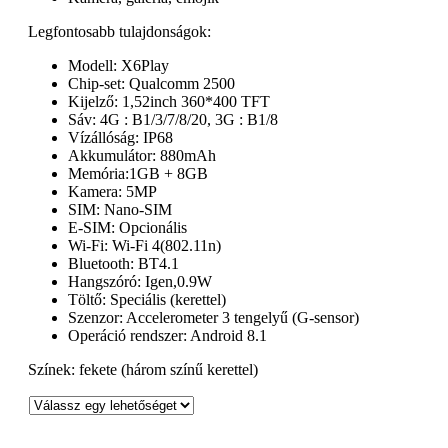
Legfontosabb tulajdonságok:
Modell: X6Play
Chip-set: Qualcomm 2500
Kijelző: 1,52inch 360*400 TFT
Sáv: 4G : B1/3/7/8/20, 3G : B1/8
Vízállóság: IP68
Akkumulátor: 880mAh
Memória:1GB + 8GB
Kamera: 5MP
SIM: Nano-SIM
E-SIM: Opcionális
Wi-Fi: Wi-Fi 4(802.11n)
Bluetooth: BT4.1
Hangszóró: Igen,0.9W
Töltő: Speciális (kerettel)
Szenzor: Accelerometer 3 tengelyű (G-sensor)
Operáció rendszer: Android 8.1
Színek: fekete (három színű kerettel)