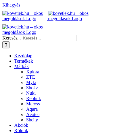
Kihagyás
Keresés...
Kezdőlap
Termékek
Márkák
Xplora
ZTE
Myki
Shokz
Nuki
Reolink
Meross
Aqara
Aeotec
Shelly
Akciók
Rólunk