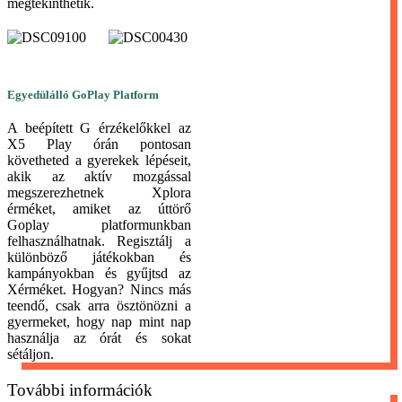
megtekinthetik.
Egyedülálló GoPlay Platform
A beépített G érzékelőkkel az
X5 Play órán pontosan
követheted a gyerekek lépéseit,
akik az aktív mozgással
megszerezhetnek Xplora
érméket, amiket az úttörő
Goplay platformunkban
felhasználhatnak. Regisztálj a
különböző játékokban és
kampányokban és gyűjtsd az
Xérméket. Hogyan? Nincs más
teendő, csak arra ösztönözni a
gyermeket, hogy nap mint nap
használja az órát és sokat
sétáljon.
További információk