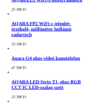
25 390
Ft
AQARA FP2 WiFi-s jelenlét-
érzékelő, milliméter hullámú
radartech
33 190
Ft
Aqara G4 okos videó kaputelefon
47 590
Ft
AQARA LED Strip T1, okos RGB
CCT IC LED-szalag szett
25 390
Ft