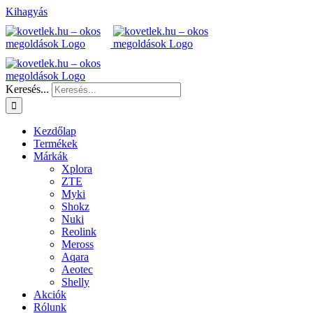
Kihagyás
Keresés...
Kezdőlap
Termékek
Márkák
Xplora
ZTE
Myki
Shokz
Nuki
Reolink
Meross
Aqara
Aeotec
Shelly
Akciók
Rólunk