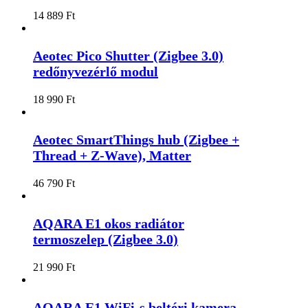
14 889
Ft
Aeotec Pico Shutter (Zigbee 3.0)
redőnyvezérlő modul
18 990
Ft
Aeotec SmartThings hub (Zigbee +
Thread + Z-Wave), Matter
46 790
Ft
AQARA E1 okos radiátor
termoszelep (Zigbee 3.0)
21 990
Ft
AQARA E1 WiFi-s beltéri kamera