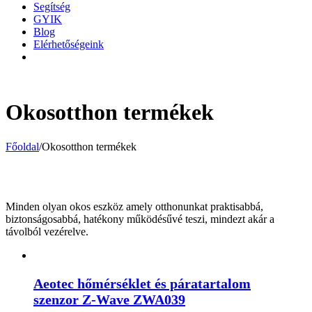
Segítség
GYIK
Blog
Elérhetőségeink
Okosotthon termékek
Főoldal
/
Okosotthon termékek
Minden olyan okos eszköz amely otthonunkat praktisabbá,
biztonságosabbá, hatékony működésűvé teszi, mindezt akár a
távolból vezérelve.
Aeotec hőmérséklet és páratartalom
szenzor Z-Wave ZWA039