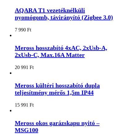
AQARA T1 vezetéknélküli
nyomógomb, távirányító (Zigbee 3.0)
7 990
Ft
Meross hosszabító 4xAC, 2xUsb-A,
2xUsb-C, Max.16A Matter
20 991
Ft
Meross kültéri hosszabító dupla
teljesítmény mérős 1,5m IP44
15 991
Ft
Meross okos garázskapu nyitó –
MSG100