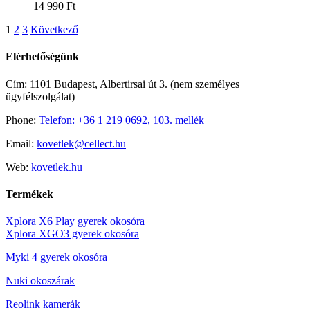
14 990
Ft
1
2
3
Következő
Elérhetőségünk
Cím: 1101 Budapest, Albertirsai út 3. (nem személyes
ügyfélszolgálat)
Phone:
Telefon: +36 1 219 0692, 103. mellék
Email:
kovetlek@cellect.hu
Web:
kovetlek.hu
Termékek
Xplora X6 Play gyerek okosóra
Xplora XGO3 gyerek okosóra
Myki 4 gyerek okosóra
Nuki okoszárak
Reolink kamerák