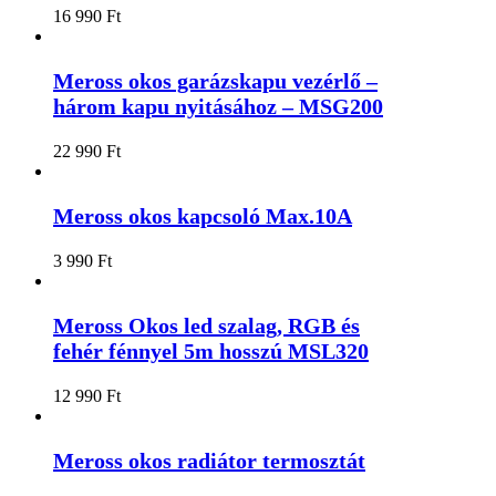
16 990
Ft
Meross okos garázskapu vezérlő –
három kapu nyitásához – MSG200
22 990
Ft
Meross okos kapcsoló Max.10A
3 990
Ft
Meross Okos led szalag, RGB és
fehér fénnyel 5m hosszú MSL320
12 990
Ft
Meross okos radiátor termosztát