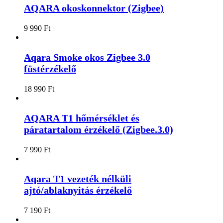
AQARA okoskonnektor (Zigbee)
9 990
Ft
Aqara Smoke okos Zigbee 3.0
füstérzékelő
18 990
Ft
AQARA T1 hőmérséklet és
páratartalom érzékelő (Zigbee.3.0)
7 990
Ft
Aqara T1 vezeték nélküli
ajtó/ablaknyitás érzékelő
7 190
Ft