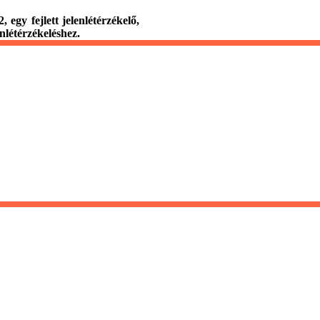
gy fejlett jelenlétérzékelő,
nlétérzékeléshez.