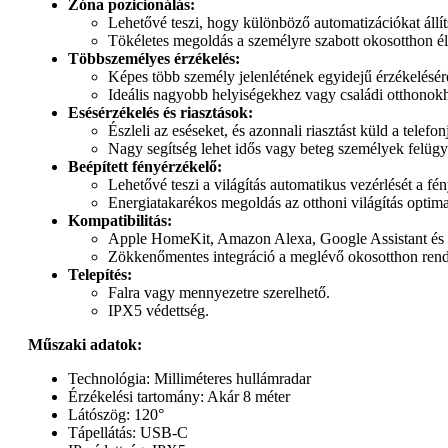
Zóna pozicionálás:
Lehetővé teszi, hogy különböző automatizációkat állít
Tökéletes megoldás a személyre szabott okosotthon 
Többszemélyes érzékelés:
Képes több személy jelenlétének egyidejű érzékelésér
Ideális nagyobb helyiségekhez vagy családi otthonok
Esésérzékelés és riasztások:
Észleli az eséseket, és azonnali riasztást küld a telefon
Nagy segítség lehet idős vagy beteg személyek felügy
Beépített fényérzékelő:
Lehetővé teszi a világítás automatikus vezérlését a fé
Energiatakarékos megoldás az otthoni világítás optima
Kompatibilitás:
Apple HomeKit, Amazon Alexa, Google Assistant és
Zökkenőmentes integráció a meglévő okosotthon rend
Telepítés:
Falra vagy mennyezetre szerelhető.
IPX5 védettség.
Műszaki adatok:
Technológia: Milliméteres hullámradar
Érzékelési tartomány: Akár 8 méter
Látószög: 120°
Tápellátás: USB-C