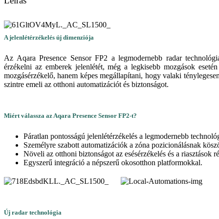
Leírás
A jelenlétérzékelés új dimenziója
Az Aqara Presence Sensor FP2 a legmodernebb radar technológi
érzékelni az emberek jelenlétét, még a legkisebb mozgások eseté
mozgásérzékelő, hanem képes megállapítani, hogy valaki ténylegesen 
szintre emeli az otthoni automatizációt és biztonságot.
Miért válassza az Aqara Presence Sensor FP2-t?
Páratlan pontosságú jelenlétérzékelés a legmodernebb technológ
Személyre szabott automatizációk a zóna pozicionálásnak kösz
Növeli az otthoni biztonságot az esésérzékelés és a riasztások r
Egyszerű integráció a népszerű okosotthon platformokkal.
Új radar technológia