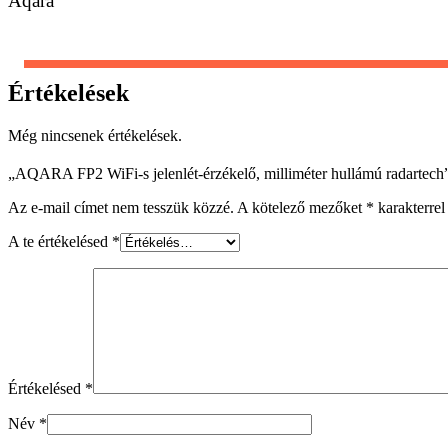
Aqara
Értékelések
Még nincsenek értékelések.
„AQARA FP2 WiFi-s jelenlét-érzékelő, milliméter hullámú radartech”
Az e-mail címet nem tesszük közzé.
A kötelező mezőket
*
karakterrel 
A te értékelésed
*
Értékelésed
*
Név
*