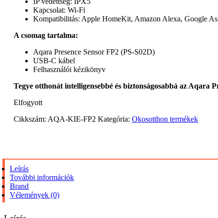
IP védettség: IPX5
Kapcsolat: Wi-Fi
Kompatibilitás: Apple HomeKit, Amazon Alexa, Google As
A csomag tartalma:
Aqara Presence Sensor FP2 (PS-S02D)
USB-C kábel
Felhasználói kézikönyv
Tegye otthonát intelligensebbé és biztonságosabbá az Aqara 
Elfogyott
Cikkszám:
AQA-KIE-FP2
Kategória:
Okosotthon termékek
Leírás
További információk
Brand
Vélemények (0)