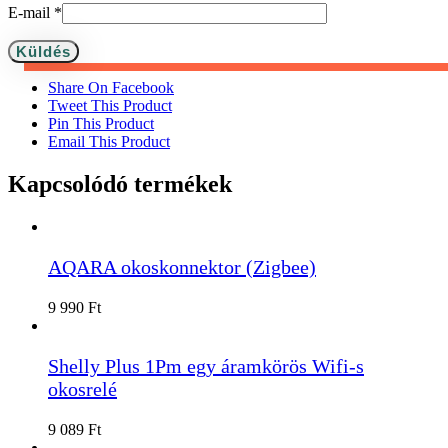
E-mail
*
Share On Facebook
Tweet This Product
Pin This Product
Email This Product
Kapcsolódó termékek
AQARA okoskonnektor (Zigbee)
9 990
Ft
Shelly Plus 1Pm egy áramkörös Wifi-s
okosrelé
9 089
Ft