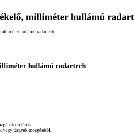
kelő, milliméter hullámú radar
milliméter hullámú radartech
lliméter hullámú radartech
zgások esetén is.
ok vagy tárgyak mozgásától.