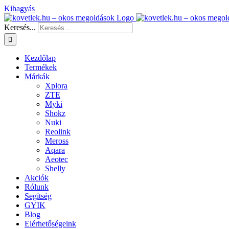
Kihagyás
Keresés...
Kezdőlap
Termékek
Márkák
Xplora
ZTE
Myki
Shokz
Nuki
Reolink
Meross
Aqara
Aeotec
Shelly
Akciók
Rólunk
Segítség
GYIK
Blog
Elérhetőségeink