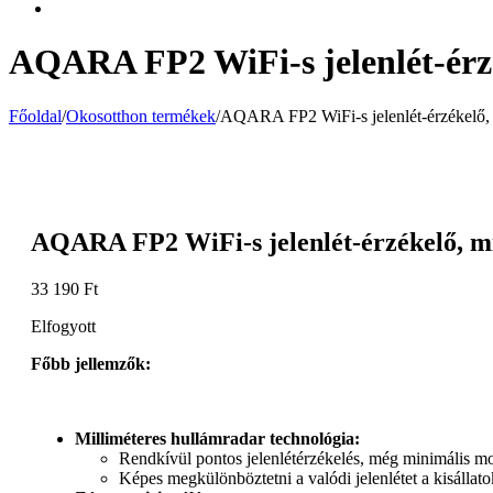
AQARA FP2 WiFi-s jelenlét-érzé
Főoldal
/
Okosotthon termékek
/
AQARA FP2 WiFi-s jelenlét-érzékelő, 
AQARA FP2 WiFi-s jelenlét-érzékelő, mi
33 190
Ft
Elfogyott
Főbb jellemzők:
Milliméteres hullámradar technológia:
Rendkívül pontos jelenlétérzékelés, még minimális mo
Képes megkülönböztetni a valódi jelenlétet a kisállat