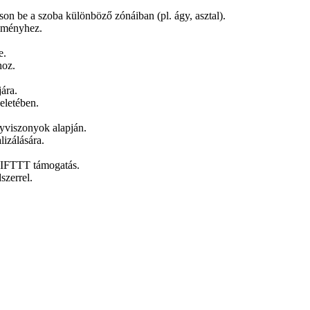
son be a szoba különböző zónáiban (pl. ágy, asztal).
élményhez.
e.
hoz.
jára.
eletében.
nyviszonyok alapján.
lizálására.
 IFTTT támogatás.
szerrel.