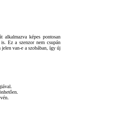
át alkalmazva képes pontosan
n is. Ez a szenzor nem csupán
jelen van-e a szobában, így új
iával.
önhetően.
évén.