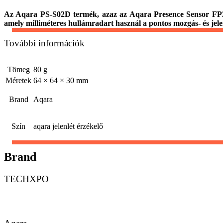
Az Aqara PS-S02D termék, azaz az Aqara Presence Sensor FP2, e
amely milliméteres hullámradart használ a pontos mozgás- és jele
További információk
Tömeg
80 g
Méretek
64 × 64 × 30 mm
Brand
Aqara
Szín
aqara jelenlét érzékelő
Brand
TECHXPO