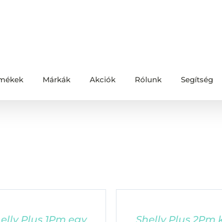
mékek
Márkák
Akciók
Rólunk
Segítség
elly Plus 1Pm egy
Shelly Plus 2Pm 