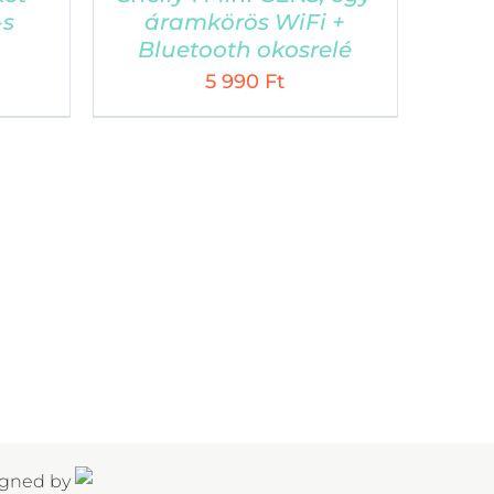
VÁSÁRLÁSI FELTÉTELEK
-s
áramkörös WiFi +
Bluetooth okosrelé
zállítási feltételek
5 990
Ft
datvédelmi tájékoztató
ltalános Szerződési Feltételek
lállási nyilatkozat (kattintásra letöltődik)
igned by