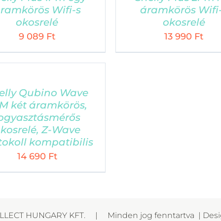
TERMÉKEK
ramkörös Wifi-s
áramkörös Wifi
okosrelé
okosrelé
Xplora X6 Play gyerek okosóra
S
9 089
Ft
13 990
Ft
Xplora XGO3 gyerek okosóra
A
Á
Myki 4 gyerek okosóra
E
Nuki okoszárak
elly Qubino Wave
M két áramkörös,
Reolink kamerák
ogyasztásmérős
kosrelé, Z-Wave
Shelly okos
otthon termékek
tokoll kompatibilis
14 690
Ft
LLECT HUNGARY KFT. | Minden jog fenntartva | Des