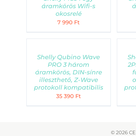
ELÉRHETŐSÉGÜNK
áramkörös Wifi-s
á
okosrelé
Cím: 1101 Budapest, Albertirsai út 3. (nem
7 990
Ft
személyes ügyfélszolgálat)
Phone:
Telefon: +36 1 219 0692, 103. mellék
Email:
kovetlek@cellect.hu
Web:
kovetlek.hu
Shelly Qubino Wave
Sh
PRO 3 három
2P
áramkörös, DIN-sínre
f
illeszthető, Z-Wave
o
protokoll kompatibilis
pro
35 390
Ft
©
2026 CE