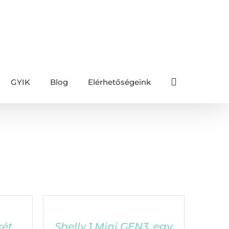
GYIK
Blog
Elérhetőségeink
Főoldal
/
Shelly
két
Shelly 1 Mini GEN3, egy