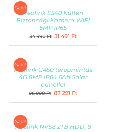
31
28
Sale!
990 Ft.
791 Ft.
Reolink E540 Kültéri
Biztonsági Kamera WIFI
5MP IP65
Original
Current
31 491
Ft
ELÉRHETŐSÉGÜNK
34 990
Ft
price
price
Cím: 1101 Budapest, Albertirsai út 3. (nem
was:
is:
személyes ügyfélszolgálat)
34
31
Sale!
Phone:
Telefon: +36 1 219 0692, 103. mellék
990 Ft.
491 Ft.
Reolink G450 terepmintás
Email:
kovetlek@cellect.hu
4G 8MP IP64 6Ah Solar
Web:
kovetlek.hu
panellel
Original
Current
87 291
Ft
96 990
Ft
price
price
was:
is:
96
87
Sale!
TERMÉKEK
990 Ft.
291 Ft.
Reolink NVS8 2TB HDD, 8