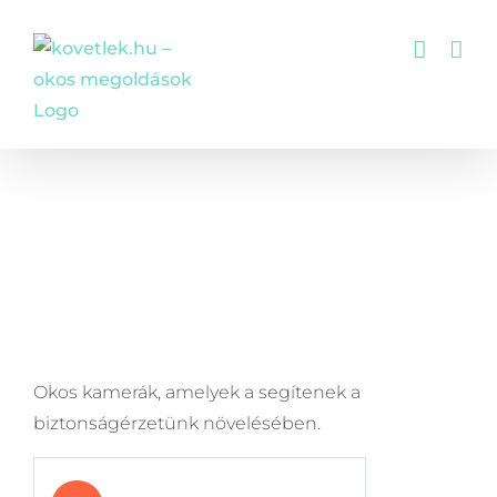
Kihagyás
Okos kamerák
Főoldal
/
Okosotthon termékek
/
Okos kamerák
Okos kamerák, amelyek a segítenek a
biztonságérzetünk növelésében.