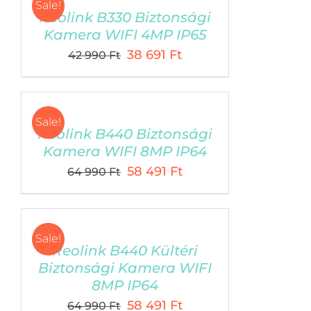
Sale!
Reolink B330 Biztonsági
Kamera WIFI 4MP IP65
Original
Current
38 691
Ft
42 990
Ft
price
price
was:
is:
42
38
Sale!
990 Ft.
691 Ft.
Reolink B440 Biztonsági
Kamera WIFI 8MP IP64
Original
Current
58 491
Ft
64 990
Ft
price
price
was:
is:
64
58
Sale!
990 Ft.
491 Ft.
Reolink B440 Kültéri
Biztonsági Kamera WIFI
8MP IP64
Original
Current
58 491
Ft
64 990
Ft