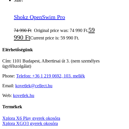
Sale!
Shokz OpenSwim Pro
59
74 990
Ft
Original price was: 74 990 Ft.
990
Ft
Current price is: 59 990 Ft.
Elérhetőségünk
Cím: 1101 Budapest, Albertirsai út 3. (nem személyes
ügyfélszolgálat)
Phone:
Telefon: +36 1 219 0692, 103. mellék
Email:
kovetlek@cellect.hu
Web:
kovetlek.hu
Termékek
Xplora X6 Play gyerek okosóra
Xplora XGO3 gyerek okosóra