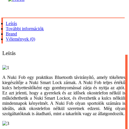
Leírás
További információk
Brand
Vélemények (0)
Leírás
A Nuki Fob egy praktikus Bluetooth távirányító, amely tökéletes
kiegészítője a Nuki Smart Lock zárnak. A Nuki Fob teljes értékű
kulcs helyettesítőként egy gombnyomással zárja és nyitja az ajtót.
Ez azt jelenti, hogy a gyerekek és az idősek okostelefon nélkül is
működtethetik a Nuki Smart Lockot, és élvezhetik a kulcs nélküli
mindennapok kényelmét. A Nuki Fob olyan sportolók számára is
ideális, akik okostelefon nélkül szeretnek edzeni. Még olyan
szolgáltatóknak is átadható, mint a takarítók vagy az állatgondozók.