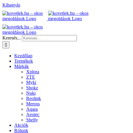
Kihagyás
Keresés...
Kezdőlap
Termékek
Márkák
Xplora
ZTE
Myki
Shokz
Nuki
Reolink
Meross
Aqara
Aeotec
Shelly
Akciók
Rólunk