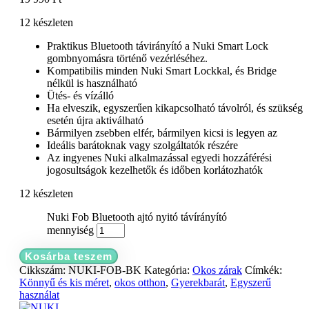
12 készleten
Praktikus Bluetooth távirányító a Nuki Smart Lock
gombnyomásra történő vezérléséhez.
Kompatibilis minden Nuki Smart Lockkal, és Bridge
nélkül is használható
Ütés- és vízálló
Ha elveszik, egyszerűen kikapcsolható távolról, és szükség
esetén újra aktiválható
Bármilyen zsebben elfér, bármilyen kicsi is legyen az
Ideális barátoknak vagy szolgáltatók részére
Az ingyenes Nuki alkalmazással egyedi hozzáférési
jogosultságok kezelhetők és időben korlátozhatók
12 készleten
Nuki Fob Bluetooth ajtó nyitó távírányító
mennyiség
Kosárba teszem
Cikkszám:
NUKI-FOB-BK
Kategória:
Okos zárak
Címkék:
Könnyű és kis méret
,
okos otthon
,
Gyerekbarát
,
Egyszerű
használat