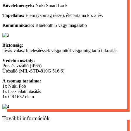
Követelmények:
Nuki Smart Lock
Tápellátás:
Elem (csomag része), élettartama kb. 2 év.
Kommunikáció:
Bluetooth 5 vagy magasabb
Biztonság:
hívás-válasz hitelesítéssel: végponttól-végpontig tartó titkosítás
Védelmi osztály:
Por- és vízálló (IP65)
Ütésálló (MIL-STD-810G 516.6)
A csomag tartalma:
1x Nuki Fob
1x használati utasítás
1x CR1632 elem
További információk