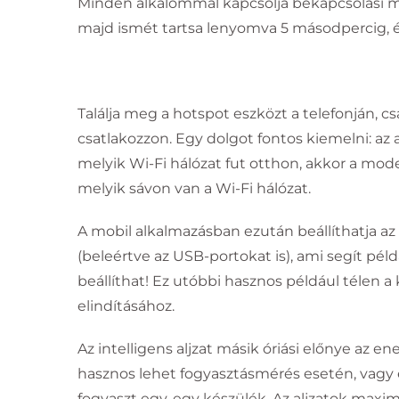
Minden alkalommal kapcsolja bekapcsolási mó
majd ismét tartsa lenyomva 5 másodpercig, és 
Találja meg a hotspot eszközt a telefonján, 
csatlakozzon. Egy dolgot fontos kiemelni: az
melyik Wi-Fi hálózat fut otthon, akkor a mode
melyik sávon van a Wi-Fi hálózat.
A mobil alkalmazásban ezután beállíthatja az in
(beleértve az USB-portokat is), ami segít pél
beállíthat! Ez utóbbi hasznos például télen
elindításához.
Az intelligens aljzat másik óriási előnye az 
hasznos lehet fogyasztásmérés esetén, vagy 
fogyaszt egy-egy készülék. Az aljzatok maximá