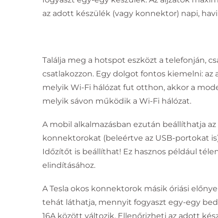
az adott készülék (vagy konnektor) napi, havi 
Találja meg a hotspot eszközt a telefonján, 
csatlakozzon. Egy dolgot fontos kiemelni: az
melyik Wi-Fi hálózat fut otthon, akkor a mode
melyik sávon működik a Wi-Fi hálózat.
A mobil alkalmazásban ezután beállíthatja az o
konnektorokat (beleértve az USB-portokat is
Időzítőt is beállíthat! Ez hasznos például t
elindításához.
A Tesla okos konnektorok másik óriási előnye
tehát láthatja, mennyit fogyaszt egy-egy be
16A között változik. Ellenőrizheti az adott kés