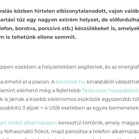
ralás közben hirtelen elbizonytalanodott, vajon valób
tartási tűz egy nagyon extrém helyzet, de előfordulh
efon, borotva, porszívó stb.) készülékeket is, amelye
m is tehetünk ellene semmit.
éppen ezekben a helyzetekben segítenek, és az energiafo
a érhető el a piacon. A
követlek.hu
kínálatából választha
alamint elérhető még a fejlettebb
Tesla okos hosszabbító 
k is járnak a kisebb elektromos eszközök egyszerűbb tö
sszabbító 3 aljzat + 4 USB esetében az egyes bemeneteket
art mobil alkalmazáson
keresztül történik, amely magya
 felhasználói fiókot, majd párosítsa a telefon alkalmazás