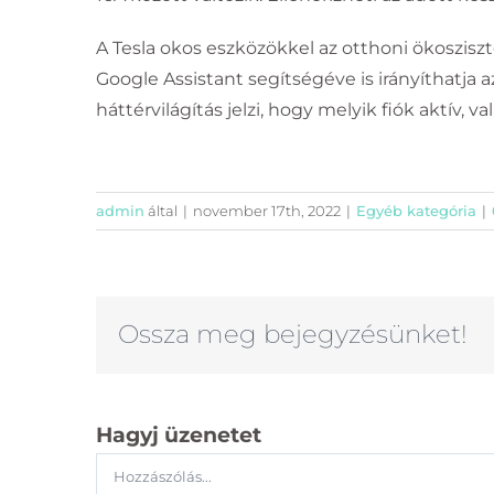
A Tesla okos eszközökkel az otthoni ökoszisz
Google Assistant segítségéve is irányíthatja
háttérvilágítás jelzi, hogy melyik fiók aktív, 
ELÉRHETŐSÉGÜNK
admin
által
|
november 17th, 2022
|
Egyéb kategória
|
Cím: 1101 Budapest, Albertirsai út 3. (nem
személyes ügyfélszolgálat)
Phone:
Telefon: +36 1 219 0692, 103. mellék
Email:
kovetlek@cellect.hu
Ossza meg bejegyzésünket!
Web:
kovetlek.hu
Hagyj üzenetet
Hozzászólás