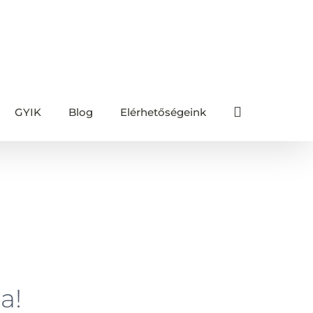
GYIK
Blog
Elérhetőségeink
ória
/
Okos konnektorokat minden modern otthonba!
a!