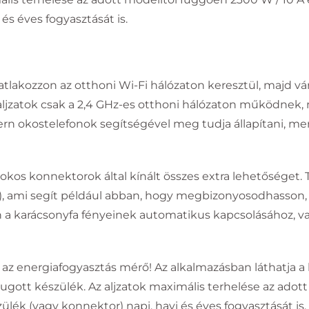
és éves fogyasztását is.
csatlakozzon az otthoni Wi-Fi hálózaton keresztül, majd
 aljzatok csak a 2,4 GHz-es otthoni hálózaton működnek,
rn okostelefonok segítségével meg tudja állapítani, mert
kos konnektorok által kínált összes extra lehetőséget. Tá
), ami segít például abban, hogy megbizonyosodhasson, h
élen a karácsonyfa fényeinek automatikus kapcsolásához
 az energiafogyasztás mérő! Az alkalmazásban láthatja a
dugott készülék. Az aljzatok maximális terhelése az ado
zülék (vagy konnektor) napi, havi és éves fogyasztását is.