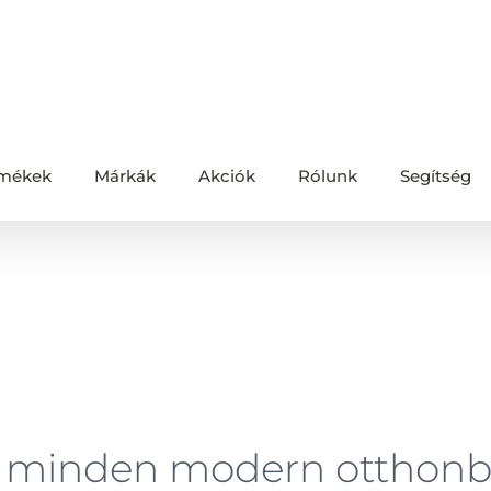
mékek
Márkák
Akciók
Rólunk
Segítség
n modern otthonba!
Főoldal
/
Egyéb kateg
 minden modern otthonb