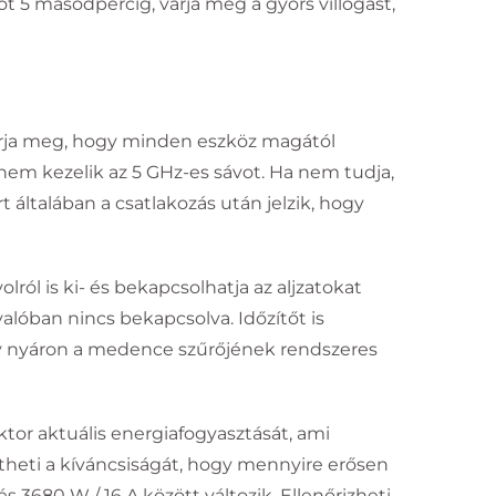
 5 másodpercig, várja meg a gyors villogást,
 várja meg, hogy minden eszköz magától
 nem kezelik az 5 GHz-es sávot. Ha nem tudja,
 általában a csatlakozás után jelzik, hogy
olról is ki- és bekapcsolhatja az aljzatokat
alóban nincs bekapcsolva. Időzítőt is
gy nyáron a medence szűrőjének rendszeres
ktor aktuális energiafogyasztását, ami
theti a kíváncsiságát, hogy mennyire erősen
 3680 W / 16 A között változik. Ellenőrizheti