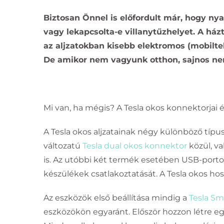
Image
Biztosan Önnel is előfordult már, hogy nya
vagy lekapcsolta-e villanytűzhelyet. A ház
az aljzatokban kisebb elektromos (mobiltel
De amikor nem vagyunk otthon, sajnos ne
Mi van, ha mégis? A Tesla okos konnektorjai 
A Tesla okos aljzatainak négy különböző típus
változatú
Tesla dual okos konnektor
közül, v
is. Az utóbbi két termék esetében USB-porto
készülékek csatlakoztatását. A Tesla okos ho
Az eszközök első beállítása mindig a
Tesla Sm
eszközökön egyaránt. Először hozzon létre egy