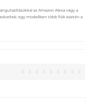
 hangutasításokkal az Amazon Alexa vagy a
kedveltek: egy modellben több fiók esetén a
VÁSÁRLÁSI FELTÉTELEK
zállítási feltételek
datvédelmi tájékoztató
ltalános Szerződési Feltételek
lállási nyilatkozat (kattintásra letöltődik)
Facebook
Twitter
Reddit
LinkedIn
WhatsApp
Tumblr
Pinterest
Vk
Email: