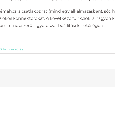
témához is csatlakozhat (mind egy alkalmazásban), sőt,
 az okos konnektorokat. A következő funkciók is nagyon 
valamint népszerű a gyerekzár beállítási lehetősége is.
TERMÉKEK
0 hozzászólás
Xplora X6 Play gyerek okosóra
S
Xplora XGO3 gyerek okosóra
A
Á
Myki 4 gyerek okosóra
E
Nuki okoszárak
Reolink kamerák
Shelly okos
otthon termékek