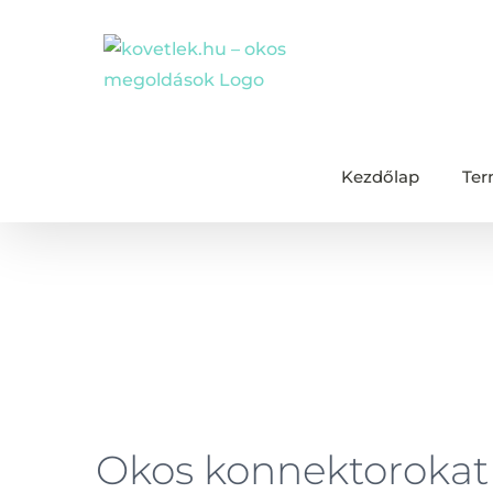
Kihagyás
Kezdőlap
Ter
Okos konnektorokat minde
View
Okos konnektorokat
Larger