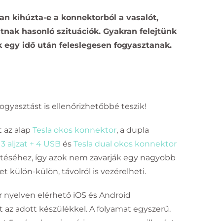
an kihúzta-e a konnektorból a vasalót,
atnak hasonló szituációk. Gyakran felejtünk
k egy idő után feleslegesen fogyasztanak.
gyasztást is ellenőrizhetőbbé teszik!
t az alap
Tesla okos konnektor
, a dupla
3 aljzat + 4 USB
és
Tesla dual okos konnektor
ltéséhez, így azok nem zavarják egy nagyobb
 külön-külön, távolról is vezérelheti.
r nyelven elérhető iOS és Android
t az adott készülékkel. A folyamat egyszerű.