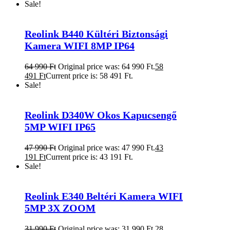
Sale!
Reolink B440 Kültéri Biztonsági
Kamera WIFI 8MP IP64
64 990
Ft
Original price was: 64 990 Ft.
58
491
Ft
Current price is: 58 491 Ft.
Sale!
Reolink D340W Okos Kapucsengő
5MP WIFI IP65
47 990
Ft
Original price was: 47 990 Ft.
43
191
Ft
Current price is: 43 191 Ft.
Sale!
Reolink E340 Beltéri Kamera WIFI
5MP 3X ZOOM
31 990
Ft
Original price was: 31 990 Ft.
28