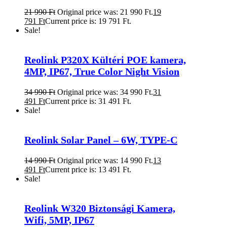
21 990
Ft
Original price was: 21 990 Ft.
19
791
Ft
Current price is: 19 791 Ft.
Sale!
Reolink P320X Kültéri POE kamera,
4MP, IP67, True Color Night Vision
34 990
Ft
Original price was: 34 990 Ft.
31
491
Ft
Current price is: 31 491 Ft.
Sale!
Reolink Solar Panel – 6W, TYPE-C
14 990
Ft
Original price was: 14 990 Ft.
13
491
Ft
Current price is: 13 491 Ft.
Sale!
Reolink W320 Biztonsági Kamera,
Wifi, 5MP, IP67