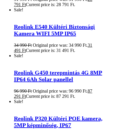
791
Ft
Current price is: 28 791 Ft.
Sale!
Reolink E540 Kültéri Biztonsági
Kamera WIFI 5MP IP65
34 990
Ft
Original price was: 34 990 Ft.
31
491
Ft
Current price is: 31 491 Ft.
Sale!
Reolink G450 terepmintás 4G 8MP
IP64 6Ah Solar panellel
96 990
Ft
Original price was: 96 990 Ft.
87
291
Ft
Current price is: 87 291 Ft.
Sale!
Reolink P320 Kültéri POE kamera,
5MP képminőség, IP67