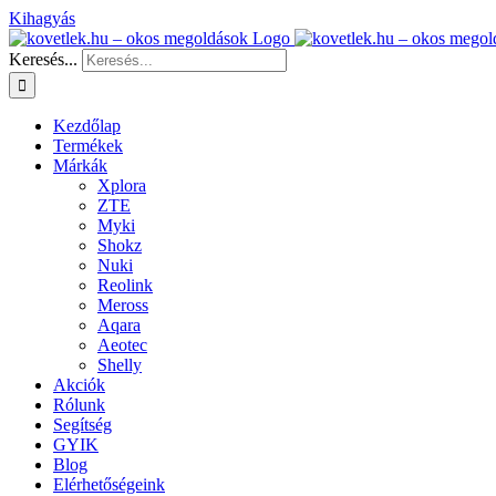
Kihagyás
Keresés...
Kezdőlap
Termékek
Márkák
Xplora
ZTE
Myki
Shokz
Nuki
Reolink
Meross
Aqara
Aeotec
Shelly
Akciók
Rólunk
Segítség
GYIK
Blog
Elérhetőségeink