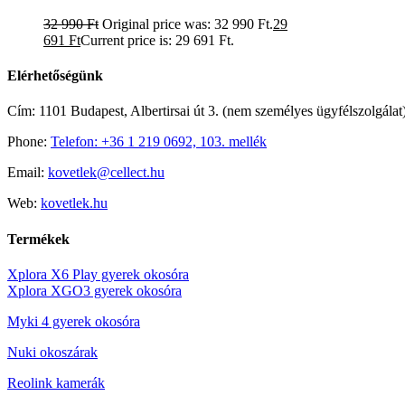
32 990
Ft
Original price was: 32 990 Ft.
29
691
Ft
Current price is: 29 691 Ft.
Elérhetőségünk
Cím: 1101 Budapest, Albertirsai út 3. (nem személyes ügyfélszolgálat
Phone:
Telefon: +36 1 219 0692, 103. mellék
Email:
kovetlek@cellect.hu
Web:
kovetlek.hu
Termékek
Xplora X6 Play gyerek okosóra
Xplora XGO3 gyerek okosóra
Myki 4 gyerek okosóra
Nuki okoszárak
Reolink kamerák