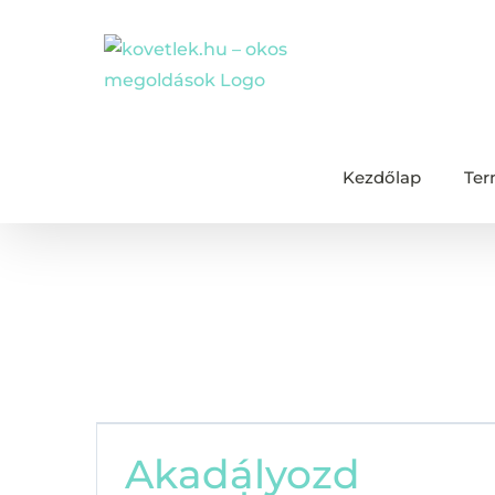
Kihagyás
Kezdőlap
Ter
Shokz
Akadályozd