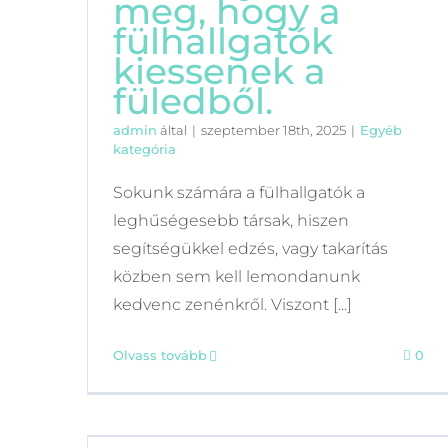
meg, hogy a
fülhallgatók
kiessenek a
füledből.
admin
által
|
szeptember 18th, 2025
|
Egyéb
kategória
Sokunk számára a fülhallgatók a
leghűségesebb társak, hiszen
segítségükkel edzés, vagy takarítás
közben sem kell lemondanunk
ELÉRHETŐSÉGÜNK
kedvenc zenénkről. Viszont [...]
Cím: 1101 Budapest, Albertirsai út 3. (nem
Olvass tovább
0
személyes ügyfélszolgálat)
Phone:
Telefon: +36 1 219 0692, 103. mellék
Email:
kovetlek@cellect.hu