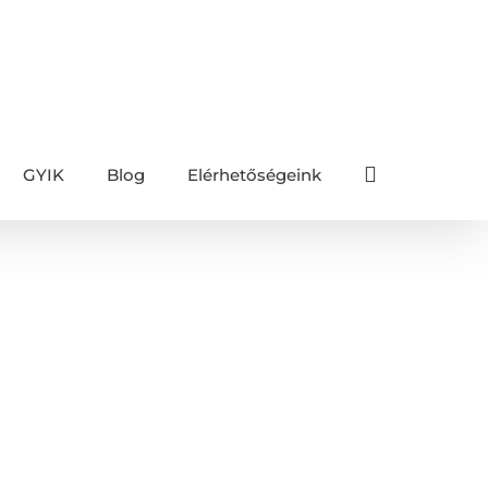
GYIK
Blog
Elérhetőségeink
Főoldal
/
Címke
Shokz