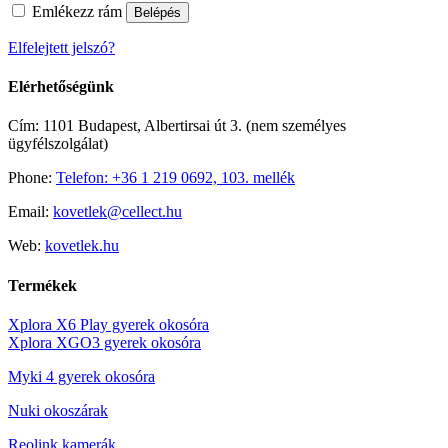
Emlékezz rám
Belépés
Elfelejtett jelszó?
Elérhetőségünk
Cím: 1101 Budapest, Albertirsai út 3. (nem személyes
ügyfélszolgálat)
Phone:
Telefon: +36 1 219 0692, 103. mellék
Email:
kovetlek@cellect.hu
Web:
kovetlek.hu
Termékek
Xplora X6 Play gyerek okosóra
Xplora XGO3 gyerek okosóra
Myki 4 gyerek okosóra
Nuki okoszárak
Reolink kamerák