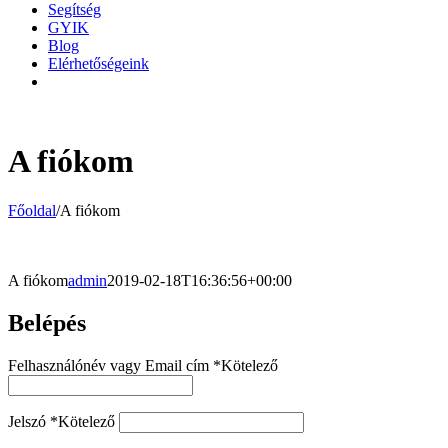
Segítség
GYIK
Blog
Elérhetőségeink
A fiókom
Főoldal
/
A fiókom
A fiókom
admin
2019-02-18T16:36:56+00:00
Belépés
Felhasználónév vagy Email cím
*
Kötelező
Jelszó
*
Kötelező