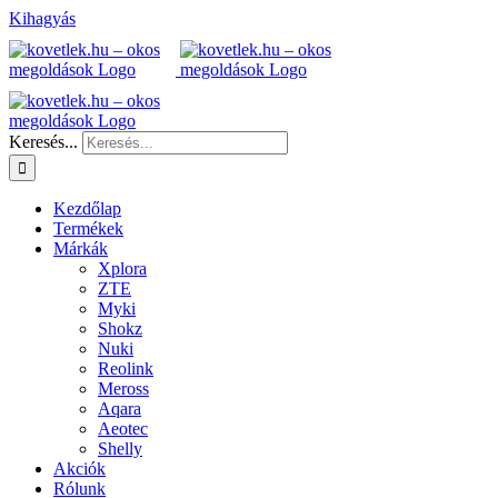
Kihagyás
Keresés...
Kezdőlap
Termékek
Márkák
Xplora
ZTE
Myki
Shokz
Nuki
Reolink
Meross
Aqara
Aeotec
Shelly
Akciók
Rólunk