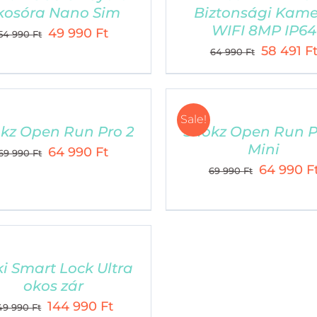
kosóra Nano Sim
Biztonsági Kam
WIFI 8MP IP64
Original
Current
49 990
Ft
54 990
Ft
Original
58 491
F
price
price
64 990
Ft
price
was:
is:
was:
54
49
64
990 Ft.
990 Ft.
Sale!
990 Ft.
kz Open Run Pro 2
Shokz Open Run P
Mini
Original
Current
64 990
Ft
69 990
Ft
Original
64 990
F
price
price
69 990
Ft
price
was:
is:
was:
69
64
69
990 Ft.
990 Ft.
990 Ft.
i Smart Lock Ultra
okos zár
Original
Current
144 990
Ft
49 990
Ft