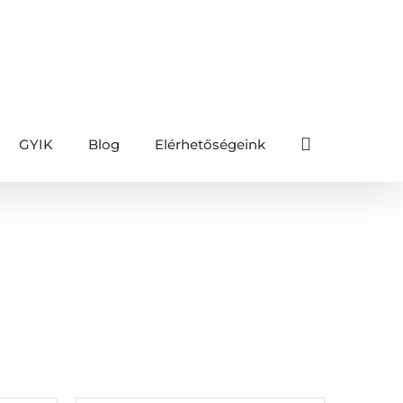
GYIK
Blog
Elérhetőségeink
Főoldal
/
Akciós termékek