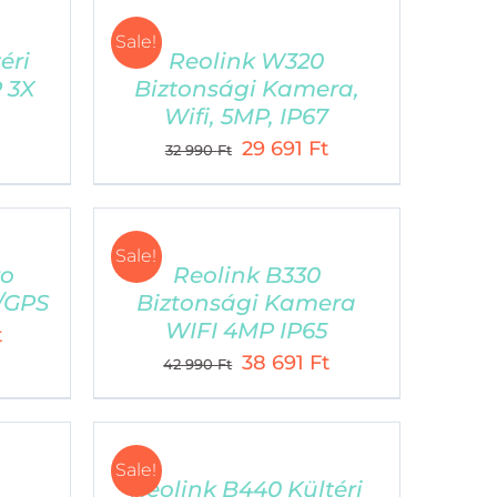
Sale!
éri
Reolink W320
 3X
Biztonsági Kamera,
Wifi, 5MP, IP67
Current
Original
Current
29 691
Ft
32 990
Ft
price
price
price
is:
was:
is:
28
32
29
Sale!
791 Ft.
990 Ft.
691 Ft.
ro
Reolink B330
/GPS
Biztonsági Kamera
WIFI 4MP IP65
Current
t
Original
Current
38 691
Ft
price
42 990
Ft
price
price
is:
was:
is:
34
42
38
990 Ft.
Sale!
990 Ft.
691 Ft.
Reolink B440 Kültéri