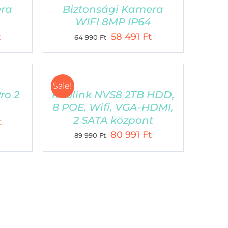
era
Biztonsági Kamera
WIFI 8MP IP64
Current
Original
Current
t
58 491
Ft
64 990
Ft
price
price
price
is:
was:
is:
58
64
58
Sale!
491 Ft.
990 Ft.
491 Ft.
ro 2
Reolink NVS8 2TB HDD,
8 POE, Wifi, VGA-HDMI,
2 SATA központ
Current
t
Original
Current
80 991
Ft
price
89 990
Ft
price
price
is:
was:
is:
64
89
80
990 Ft.
990 Ft.
991 Ft.