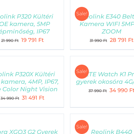
Sale!
olink P320 Kültéri
Reolink E340 Belt
OE kamera, 5MP
Kamera WIFI 5MP
épminőség, IP67
ZOOM
Original
Current
Original
19 791
Ft
28 791
Ft
21 990
Ft
31 990
Ft
price
price
price
was:
is:
was:
21
19
31
Sale!
990 Ft.
791 Ft.
990 Ft.
link P320X Kültéri
ZTE Watch K1 P
kamera, 4MP, IP67,
gyerek okosóra 4G
 Color Night Vision
Original
34 990
F
37 990
Ft
Original
Current
31 491
Ft
price
34 990
Ft
price
price
was:
was:
is:
37
34
31
990 Ft.
Sale!
990 Ft.
491 Ft.
ora XGO3 G2 Gyerek
Reolink B440