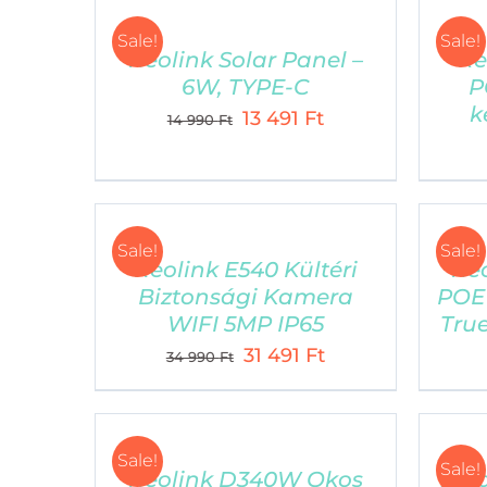
Sale!
Sale!
Reolink Solar Panel –
Re
6W, TYPE-C
P
k
Original
Current
13 491
Ft
14 990
Ft
price
price
was:
is:
14
13
990 Ft.
491 Ft.
Sale!
Sale!
Reolink E540 Kültéri
Reo
Biztonsági Kamera
POE 
WIFI 5MP IP65
True
Original
Current
31 491
Ft
34 990
Ft
price
price
was:
is:
34
31
Sale!
Sale!
990 Ft.
491 Ft.
Reolink D340W Okos
Xpl