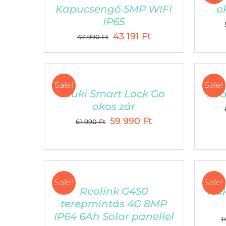
Kapucsengő 5MP WIFI
o
IP65
Original
Current
43 191
Ft
47 990
Ft
price
price
was:
is:
47
43
Sale!
Sale!
990 Ft.
191 Ft.
Nuki Smart Lock Go
Sho
okos zár
Original
Current
59 990
Ft
61 990
Ft
price
price
was:
is:
61
59
990 Ft.
990 Ft.
Sale!
Sale!
Reolink G450
Nuk
terepmintás 4G 8MP
IP64 6Ah Solar panellel
1