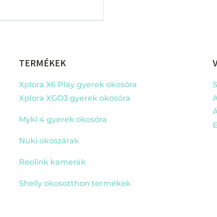
price
price
was:
is:
149
144
990 Ft.
990 Ft.
TERMÉKEK
Xplora X6 Play gyerek okosóra
S
Xplora XGO3 gyerek okosóra
A
Á
Myki 4 gyerek okosóra
E
Nuki okoszárak
Reolink kamerák
Shelly okos
otthon termékek