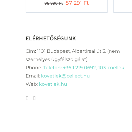
Original
Current
87 291
Ft
96 990
Ft
price
price
was:
is:
96
87
990 Ft.
291 Ft.
ELÉRHETŐSÉGÜNK
Cím: 1101 Budapest, Albertirsai út 3. (nem
személyes ügyfélszolgálat)
Phone:
Telefon: +36 1 219 0692, 103. mellék
Email:
kovetlek@cellect.hu
Web:
kovetlek.hu