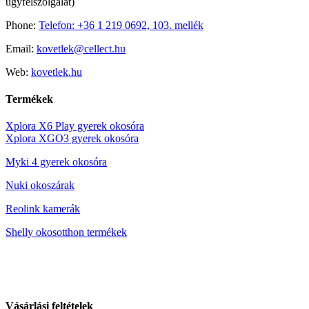
ügyfélszolgálat)
Phone:
Telefon: +36 1 219 0692, 103. mellék
Email:
kovetlek@cellect.hu
Web:
kovetlek.hu
Termékek
Xplora X6 Play gyerek okosóra
Xplora XGO3 gyerek okosóra
Myki 4 gyerek okosóra
Nuki okoszárak
Reolink kamerák
Shelly okos
otthon termékek
Vásárlási feltételek