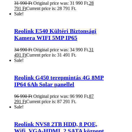
31 990
Ft
Original price was: 31 990 Ft.
28
791
Ft
Current price is: 28 791 Ft.
Sale!
Reolink E540 Kültéri Biztonsági
Kamera WIFI 5MP IP65
34 990
Ft
Original price was: 34 990 Ft.
31
491
Ft
Current price is: 31 491 Ft.
Sale!
Reolink G450 terepmintás 4G 8MP
IP64 6Ah Solar panellel
96 990
Ft
Original price was: 96 990 Ft.
87
291
Ft
Current price is: 87 291 Ft.
Sale!
Reolink NVS8 2TB HDD, 8 POE,
Wifi, VGA-HDMI, 2 SATA központ