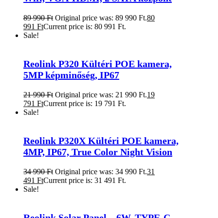
89 990
Ft
Original price was: 89 990 Ft.
80
991
Ft
Current price is: 80 991 Ft.
Sale!
Reolink P320 Kültéri POE kamera,
5MP képminőség, IP67
21 990
Ft
Original price was: 21 990 Ft.
19
791
Ft
Current price is: 19 791 Ft.
Sale!
Reolink P320X Kültéri POE kamera,
4MP, IP67, True Color Night Vision
34 990
Ft
Original price was: 34 990 Ft.
31
491
Ft
Current price is: 31 491 Ft.
Sale!
Reolink Solar Panel – 6W, TYPE-C