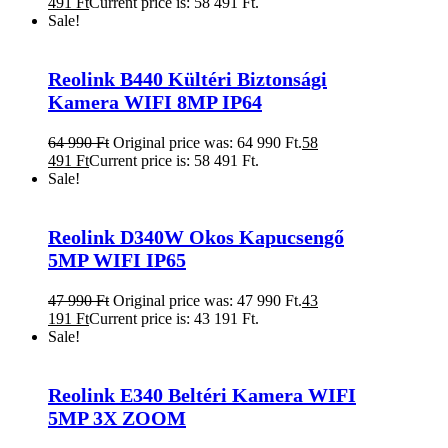
491
Ft
Current price is: 58 491 Ft.
Sale!
Reolink B440 Kültéri Biztonsági
Kamera WIFI 8MP IP64
64 990
Ft
Original price was: 64 990 Ft.
58
491
Ft
Current price is: 58 491 Ft.
Sale!
Reolink D340W Okos Kapucsengő
5MP WIFI IP65
47 990
Ft
Original price was: 47 990 Ft.
43
191
Ft
Current price is: 43 191 Ft.
Sale!
Reolink E340 Beltéri Kamera WIFI
5MP 3X ZOOM