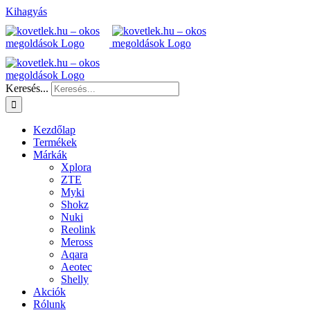
Kihagyás
Keresés...
Kezdőlap
Termékek
Márkák
Xplora
ZTE
Myki
Shokz
Nuki
Reolink
Meross
Aqara
Aeotec
Shelly
Akciók
Rólunk